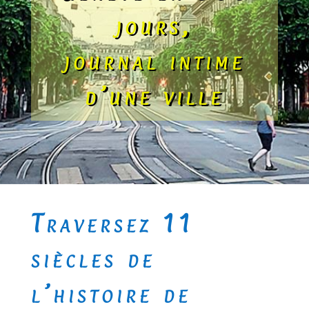
jours,
journal intime
d’une ville
Traversez 11
siècles de
l’histoire de